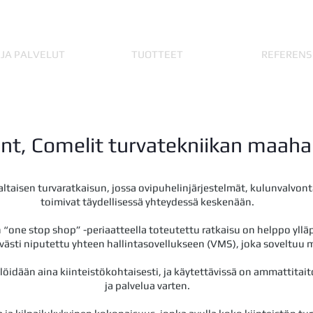
 JA PALVELUT
TUOTTEET
REFERENS
t, Comelit turvatekniikan maaha
altaisen turvaratkaisun, jossa ovipuhelinjärjestelmät, kulunvalvo
toimivat täydellisessä yhteydessä keskenään.
“one stop shop” -periaatteella toteutettu ratkaisu on helppo ylläpi
evästi niputettu yhteen hallintasovellukseen (VMS), joka soveltuu m
löidään aina kiinteistökohtaisesti, ja käytettävissä on ammattita
ja palvelua varten.