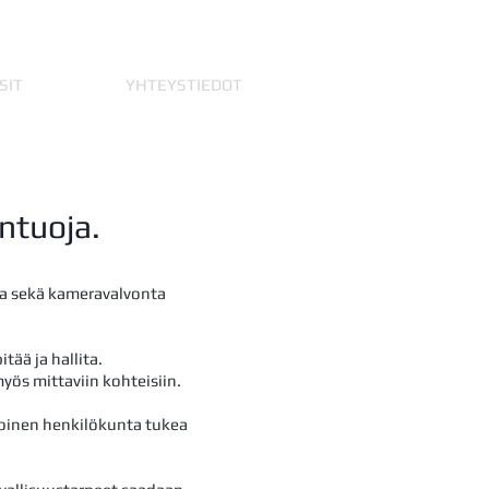
SIT
YHTEYSTIEDOT
ntuoja.
nta sekä kameravalvonta
tää ja hallita.
yös mittaviin kohteisiin.
itoinen henkilökunta tukea