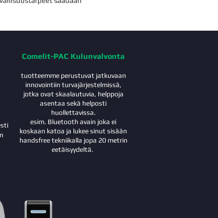
rvallisuustarpeet saadaan
Comelit-PAC Kulunvalvonta
tuotteemme perustuvat jatkuvaan
innovointiin turvajärjestelmissä,
jotka ovat skaalautuvia, helppoja
asentaa sekä helposti
huollettavissa.
esim. Bluetooth avain joka ei
sti
koskaan katoa ja lukee sinut sisään
in
handsfree tekniikalla jopa 20 metrin
eetäisyydeltä.