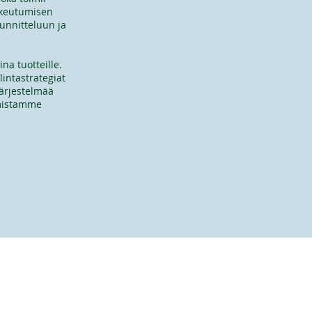
nkeutumisen
unnitteluun ja
na tuotteille.
lintastrategiat
järjestelmää
umistamme