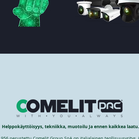
Helppokäyttöisyys, tekniikka, muotoilu Ja ennen kaikkea laatu.
956 perustettu Comelit Group SpA on italialainen teollisuusyritys, j