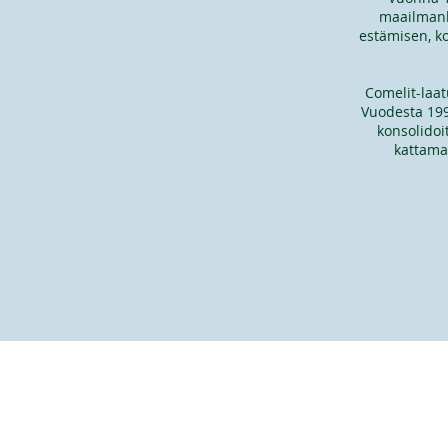
maailmanla
estämisen, k
​Comelit-laa
Vuodesta 1997
konsolidoi
kattama