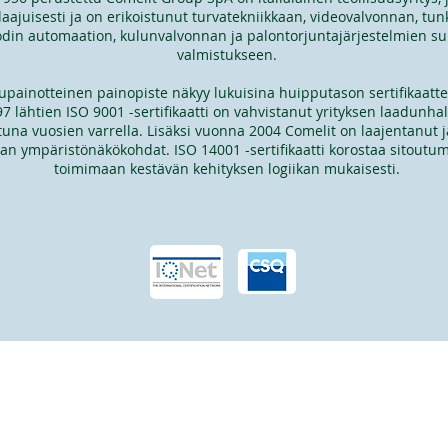
ajuisesti ja on erikoistunut turvatekniikkaan, videovalvonnan, tu
odin automaation, kulunvalvonnan ja palontorjuntajärjestelmien su
valmistukseen.
tupainotteinen painopiste näkyy lukuisina huipputason sertifikaattei
 lähtien ISO 9001 -sertifikaatti on vahvistanut yrityksen laadunhal
tuna vuosien varrella. Lisäksi vuonna 2004 Comelit on laajentanut 
an ympäristönäkökohdat. ISO 14001 -sertifikaatti korostaa sitout
toimimaan kestävän kehityksen logiikan mukaisesti.