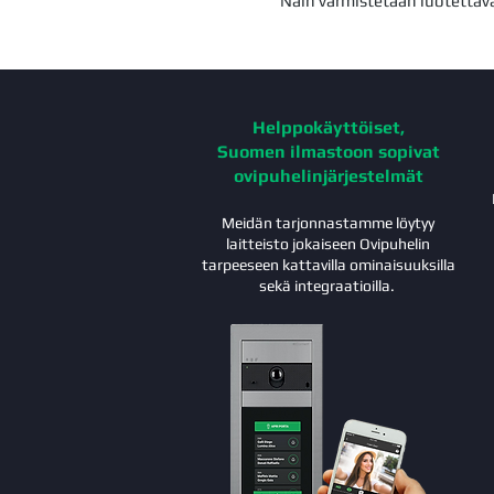
Näin varmistetaan luotettava
Helppokäyttöiset,
Suomen ilmastoon sopivat
ovipuhelinjärjestelmät
Meidän tarjonnastamme löytyy
laitteisto jokaiseen Ovipuhelin
tarpeeseen kattavilla ominaisuuksilla
sekä integraatioilla.