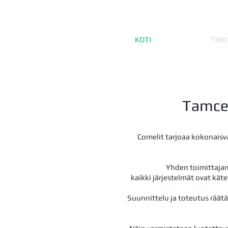
KOTI
TUKI
Tamcen
Comelit tarjoaa kokonaisv
Yhden toimittajan 
kaikki järjestelmät ovat kät
Suunnittelu ja toteutus räätä