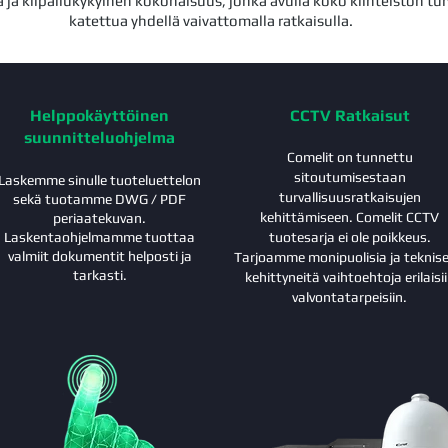
 ja kilpailukykyinen kokonaisuus, jonka avulla koko kiinteistön tu
katettua yhdellä vaivattomalla ratkaisulla.
Helppokäyttöinen
CCTV Ratkaisut
suunnitteluohjelma
Comelit on tunnettu
sitoutumisestaan
Laskemme sinulle tuoteluettelon
turvallisuusratkaisujen
sekä tuotamme DWG / PDF
kehittämiseen. Comelit CCTV
periaatekuvan.
Laskentaohjelmamme tuottaa
tuotesarja ei ole poikkeus.
valmiit dokumentit helposti ja
Tarjoamme monipuolisia ja teknise
tarkasti.
kehittyneitä vaihtoehtoja erilaisi
valvontatarpeisiin.