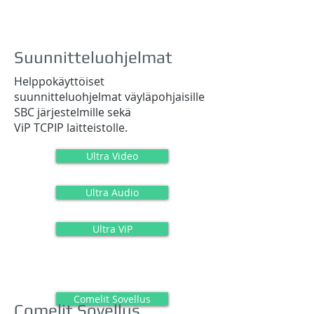
Suunnitteluohjelmat
Helppokäyttöiset
suunnitteluohjelmat väyläpohjaisille
SBC järjestelmille sekä
ViP TCPIP laitteistolle.
Ultra Video
Ultra Audio
Ultra ViP
Comelit Sovellus
Comelit Sovellus