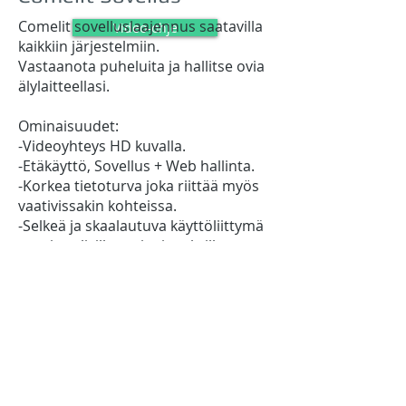
Comelit sovelluslaajennus saatavilla
Video-ohje
kaikkiin järjestelmiin.
Vastaanota puheluita ja hallitse ovia
älylaitteellasi.
Ominaisuudet:
-Videoyhteys HD kuvalla.
-Etäkäyttö, Sovellus + Web hallinta.
-Korkea tietoturva joka riittää myös
vaativissakin kohteissa.
-Selkeä ja skaalautuva käyttöliittymä
monipuolisilla ominaisuuksilla.
-Soveltuu kaikkiin käyttökohteisiin.
kuten Asuinrakentaminen, julkiset
tilat ja toimistot.
Comelit on kokonaisvaltainen ja
korkeatasoinen
ovipuhelinjärjestelmä, joka tarjoaa
enemmän ominaisuuksia ja